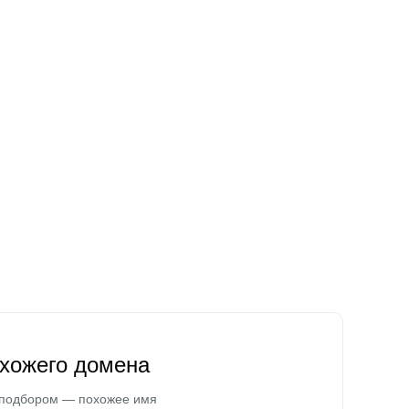
охожего домена
 подбором — похожее имя