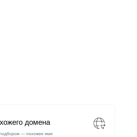
охожего домена
 подбором — похожее имя