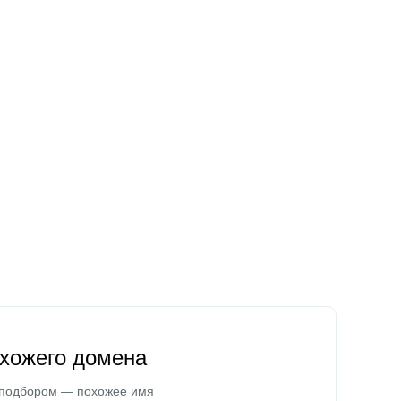
охожего домена
 подбором — похожее имя