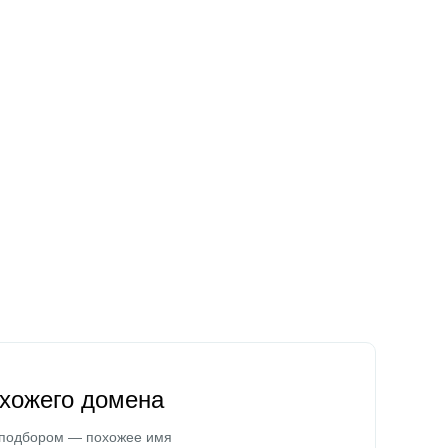
охожего домена
 подбором — похожее имя