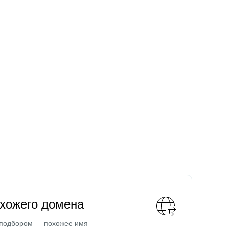
охожего домена
 подбором — похожее имя