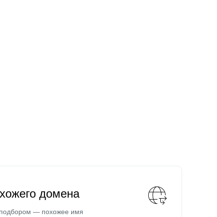
охожего домена
 подбором — похожее имя