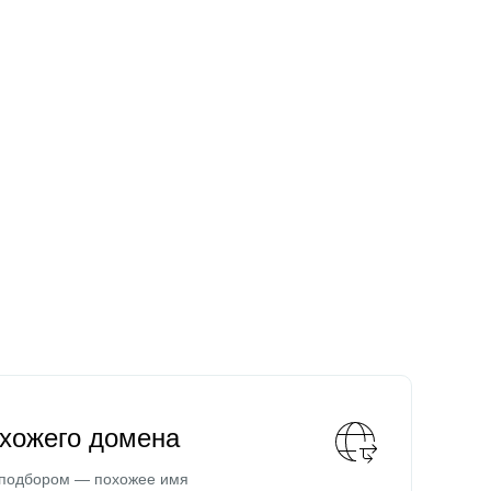
охожего домена
 подбором — похожее имя