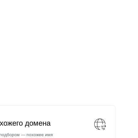
охожего домена
 подбором — похожее имя