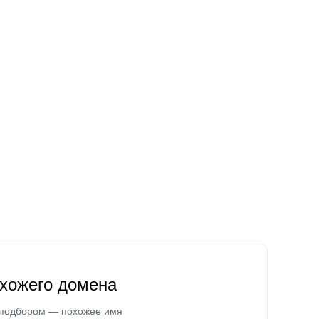
охожего домена
 подбором — похожее имя