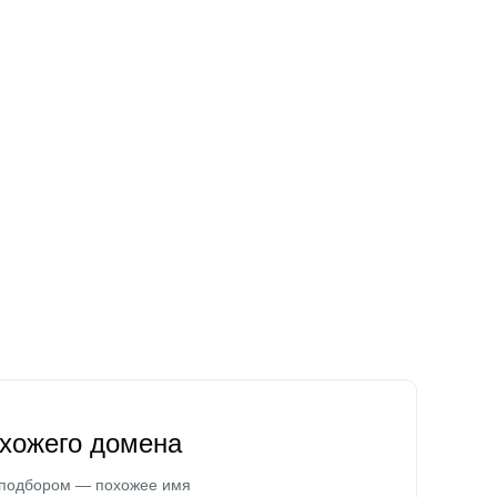
охожего домена
 подбором — похожее имя