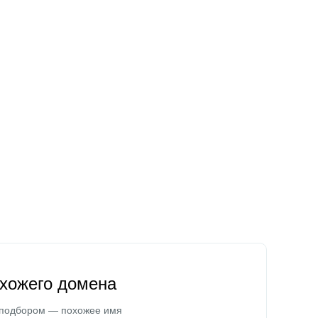
охожего домена
 подбором — похожее имя