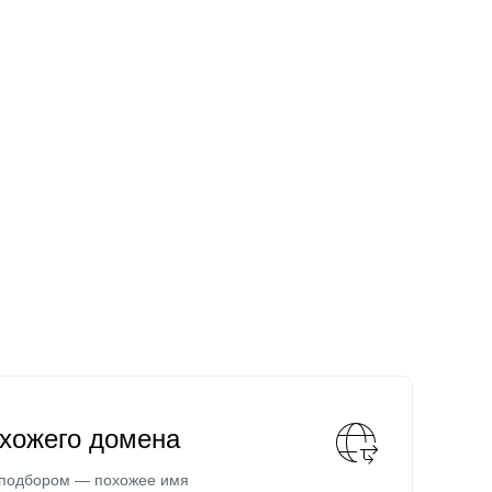
охожего домена
 подбором — похожее имя