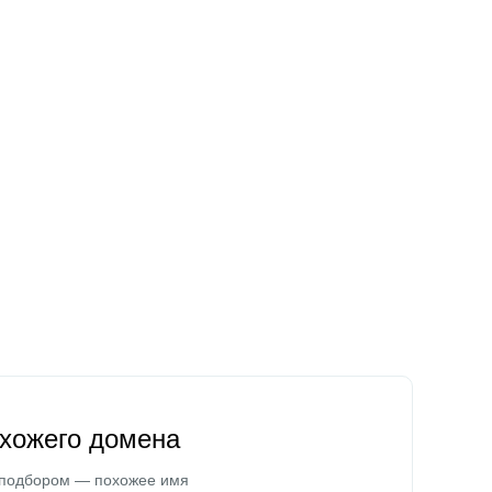
охожего домена
 подбором — похожее имя