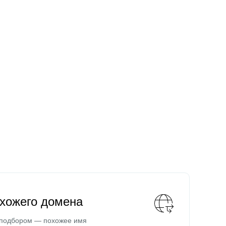
охожего домена
 подбором — похожее имя