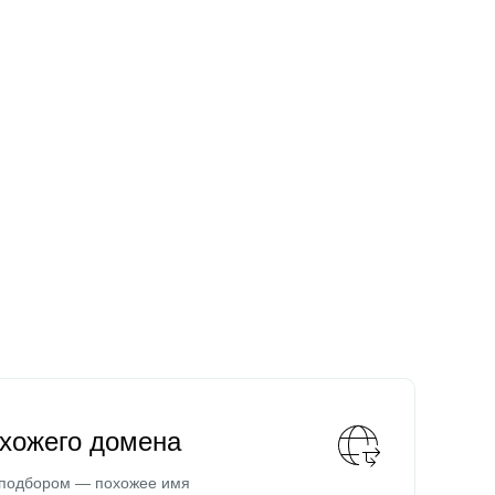
охожего домена
 подбором — похожее имя