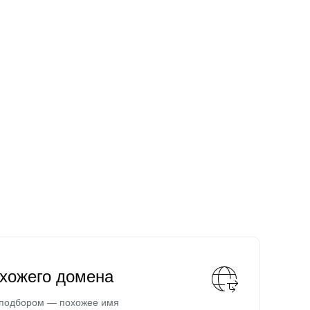
охожего домена
 подбором — похожее имя