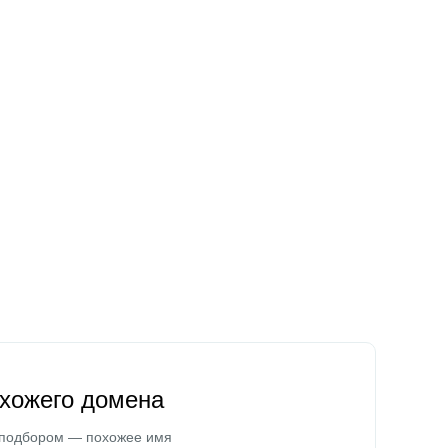
охожего домена
 подбором — похожее имя