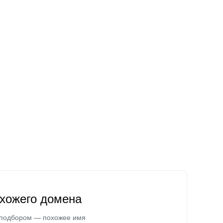
охожего домена
 подбором — похожее имя