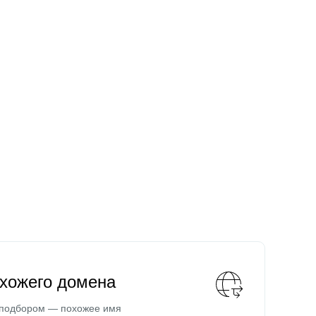
охожего домена
 подбором — похожее имя