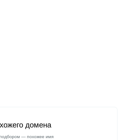
охожего домена
 подбором — похожее имя