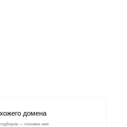
охожего домена
 подбором — похожее имя