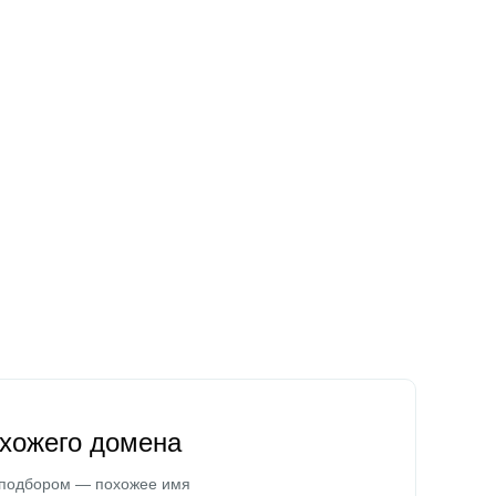
охожего домена
 подбором — похожее имя