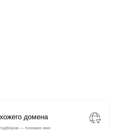
охожего домена
 подбором — похожее имя