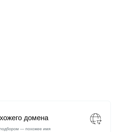
охожего домена
 подбором — похожее имя