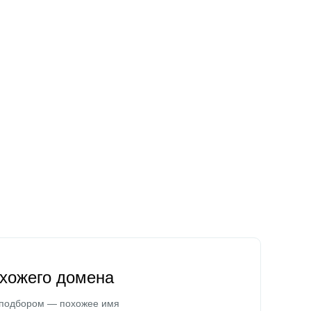
охожего домена
 подбором — похожее имя