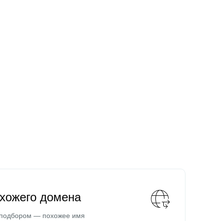
охожего домена
 подбором — похожее имя