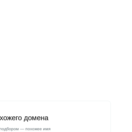
охожего домена
 подбором — похожее имя