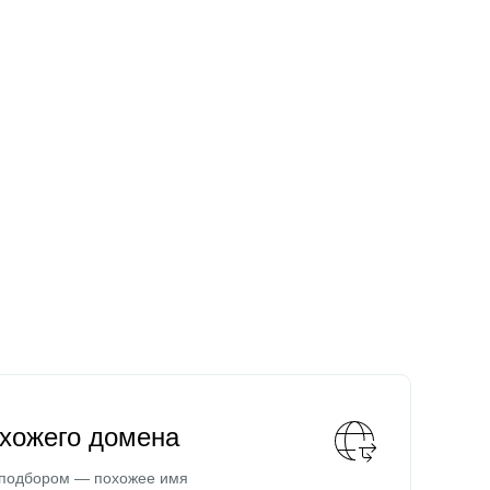
охожего домена
 подбором — похожее имя