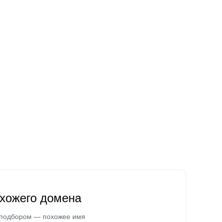
охожего домена
 подбором — похожее имя