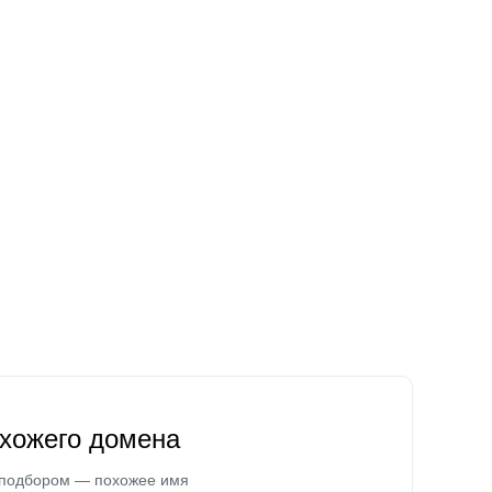
охожего домена
 подбором — похожее имя