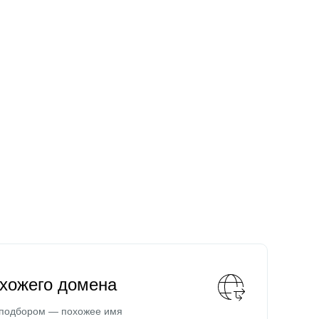
охожего домена
 подбором — похожее имя