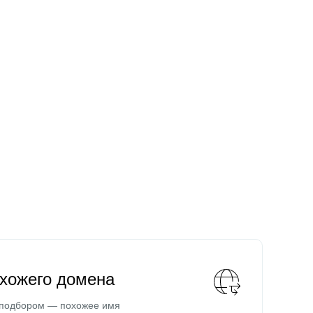
охожего домена
 подбором — похожее имя