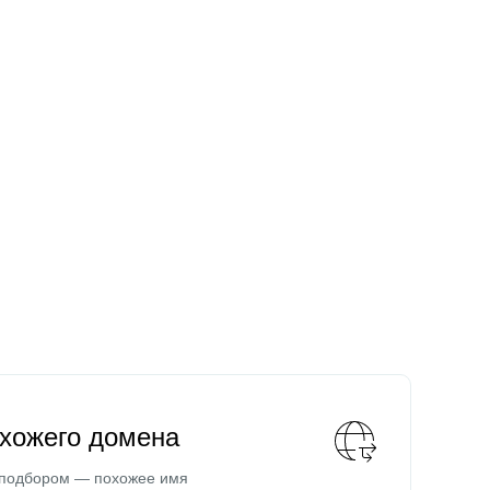
охожего домена
 подбором — похожее имя