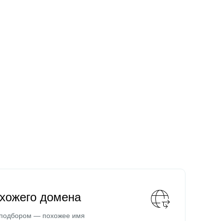
охожего домена
 подбором — похожее имя