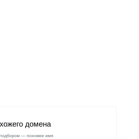
охожего домена
 подбором — похожее имя