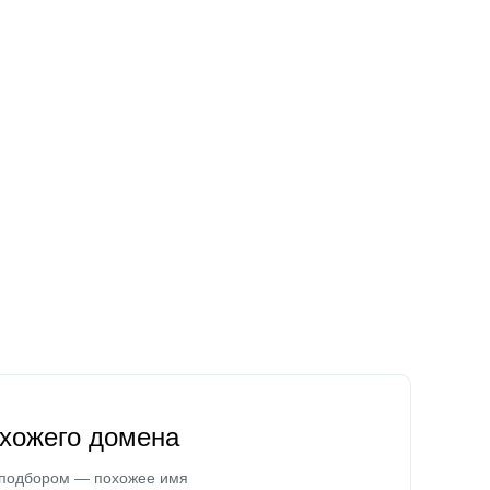
охожего домена
 подбором — похожее имя