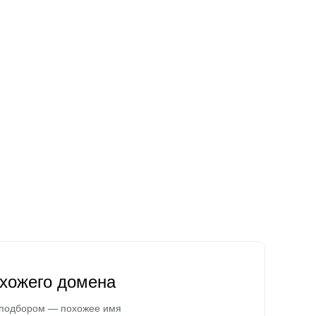
охожего домена
 подбором — похожее имя