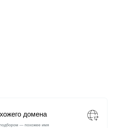
охожего домена
 подбором — похожее имя