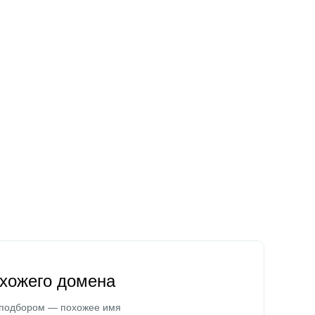
охожего домена
 подбором — похожее имя