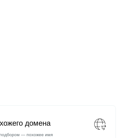
охожего домена
 подбором — похожее имя