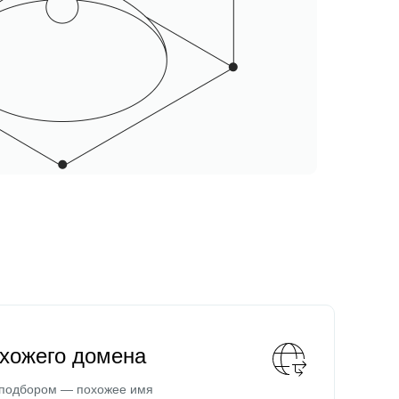
охожего домена
 подбором — похожее имя