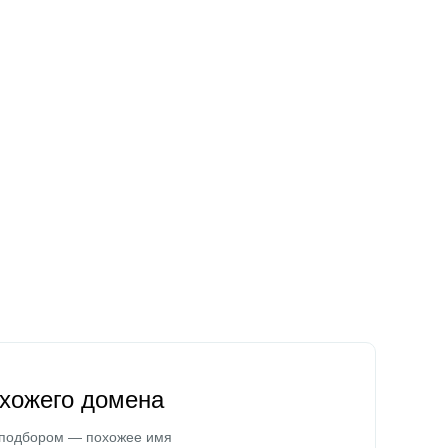
охожего домена
 подбором — похожее имя