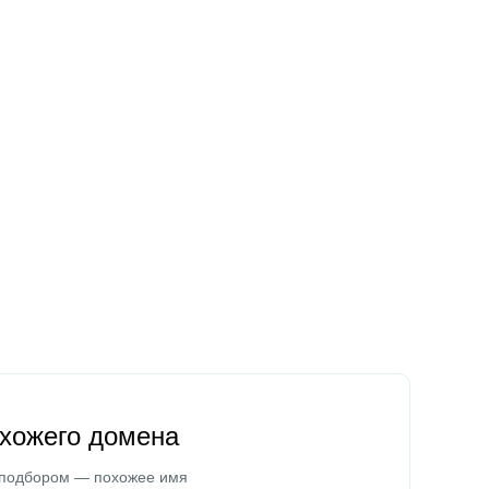
охожего домена
 подбором — похожее имя