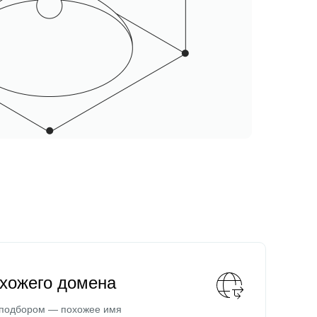
охожего домена
 подбором — похожее имя